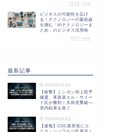
1925
view
ビジネスの可能性を広げ
5
る！テクノロジーの最前線
を掴む「AIテクノロジーま
とめ」のビジネス活用術
1917
view
最新記事
2026年8月6日
【衝撃】ミシガン州上院予
備選、革新派エル・サイー
ド氏が勝利！共和党撃破へ
党内結束を急ぐ
2026年8月6日
【速報】CDC新所長にエ
リカ・シュワルツ氏承認！