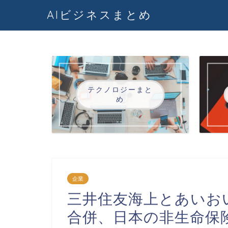
AIビジネスまとめ
テクノロジーまと
め
企業
三井住友海上とあいおい
合併、日本の非生命保