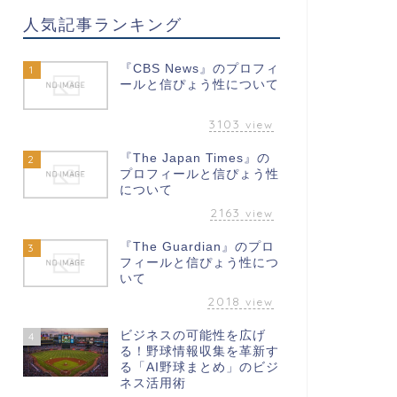
人気記事ランキング
『CBS News』のプロフィ
1
ールと信ぴょう性について
3103
view
『The Japan Times』の
2
プロフィールと信ぴょう性
について
2163
view
『The Guardian』のプロ
3
フィールと信ぴょう性につ
いて
2018
view
ビジネスの可能性を広げ
4
る！野球情報収集を革新す
る「AI野球まとめ」のビジ
ネス活用術