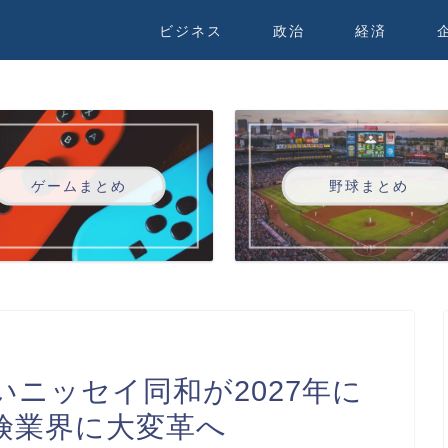
ビジネス
政治
経済
ゲームまとめ
野球まとめ
ニッセイ同和が2027年に
険業界に大変革へ