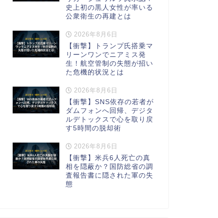
史上初の黒人女性が率いる
公衆衛生の再建とは
2026年8月6日
【衝撃】トランプ氏搭乗マ
リーンワンでニアミス発
生！航空管制の失態が招い
た危機的状況とは
2026年8月6日
【衝撃】SNS依存の若者が
ダムフォンへ回帰、デジタ
ルデトックスで心を取り戻
す5時間の脱却術
2026年8月6日
【衝撃】米兵6人死亡の真
相を隠蔽か？国防総省の調
査報告書に隠された軍の失
態