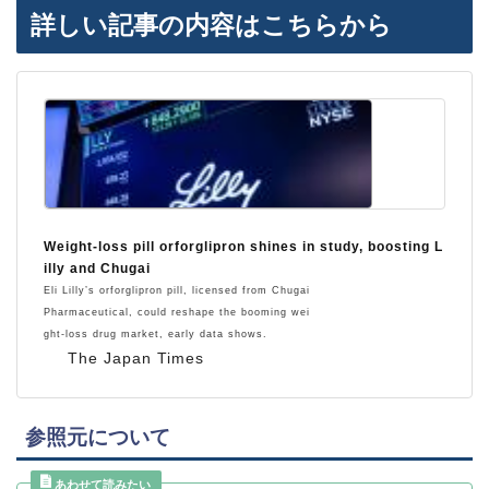
詳しい記事の内容はこちらから
Weight-loss pill orforglipron shines in study, boosting L
illy and Chugai
Eli Lilly’s orforglipron pill, licensed from Chugai
Pharmaceutical, could reshape the booming wei
ght-loss drug market, early data shows.
The Japan Times
参照元について