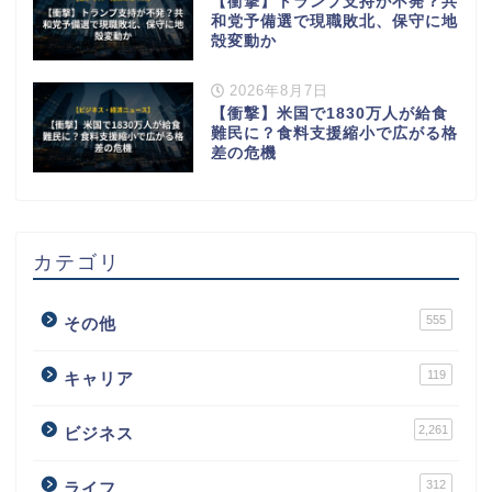
【衝撃】トランプ支持が不発？共
和党予備選で現職敗北、保守に地
殻変動か
2026年8月7日
【衝撃】米国で1830万人が給食
難民に？食料支援縮小で広がる格
差の危機
カテゴリ
555
その他
119
キャリア
2,261
ビジネス
312
ライフ