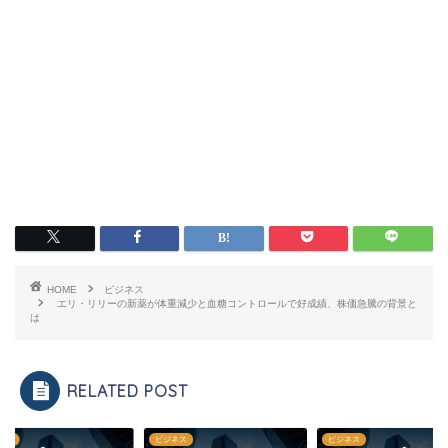
HOME
ビジネス
エリ・リリーの新薬が体重減少と血糖コントロールで好成績、株価急騰の背景と
は
RELATED POST
ネス
ビジネス
ビジネス