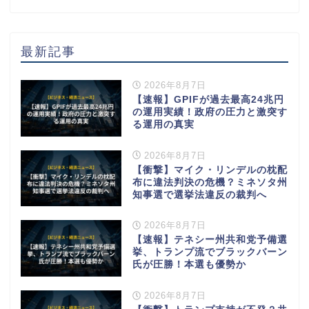
最新記事
2026年8月7日
【速報】GPIFが過去最高24兆円
の運用実績！政府の圧力と激突す
る運用の真実
2026年8月7日
【衝撃】マイク・リンデルの枕配
布に違法判決の危機？ミネソタ州
知事選で選挙法違反の裁判へ
2026年8月7日
【速報】テネシー州共和党予備選
挙、トランプ流でブラックバーン
氏が圧勝！本選も優勢か
2026年8月7日