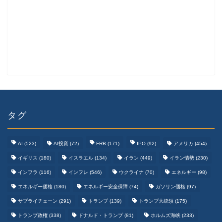
タグ
AI
(523)
AI投資
(72)
FRB
(171)
IPO
(92)
アメリカ
(454)
イギリス
(180)
イスラエル
(134)
イラン
(449)
イラン情勢
(230)
インフラ
(116)
インフレ
(546)
ウクライナ
(70)
エネルギー
(98)
エネルギー価格
(180)
エネルギー安全保障
(74)
ガソリン価格
(97)
テクノロジーまとめ
サプライチェーン
(291)
トランプ
(139)
トランプ大統領
(175)
トランプ政権
(338)
ドナルド・トランプ
(81)
ホルムズ海峡
(233)