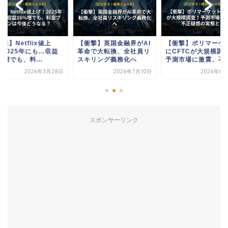
報】Netflix値上
【衝撃】英国金融界がAI
【衝撃】ポリマーケ
！2025年にも…収益
革命で大転換、全社員リ
にCFTCが大規模調
%増でも、料...
スキリング義務化へ
予測市場に激震、不正.
2026年3月28日
2026年7月10日
2026年6月
スポンサーリンク