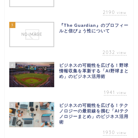
2190
view
3
『The Guardian』のプロフィー
ルと信ぴょう性について
2032
view
4
ビジネスの可能性を広げる！野球
情報収集を革新する「AI野球まと
め」のビジネス活用術
1941
view
5
ビジネスの可能性を広げる！テク
ノロジーの最前線を掴む「AIテク
ノロジーまとめ」のビジネス活用
術
1930
view