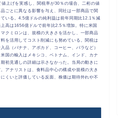
て値上げを実感し、関税率が30％の場合、二桁の値
商品ごとに異なる影響を与え、同社は一部商品で関
いる。4.5億ドルの純利益は前年同期比12.1％減
高は1656億ドルで前年比2.5％増加。特に米国
。マクミロンは、規模の大きさを活かし、一部商品
材料を活用してコスト削減にも努めている。関税は
輸入品（バナナ、アボカド、コーヒー、バラなど）
。米国の輸入はメキシコ、ベトナム、インド、カナ
り期初見通しの詳細は示さなかった。当局の動きに
だ。アナリストは、食料品中心の構成や規模の大き
けにくいと評価している反面、株価は期待外れや不