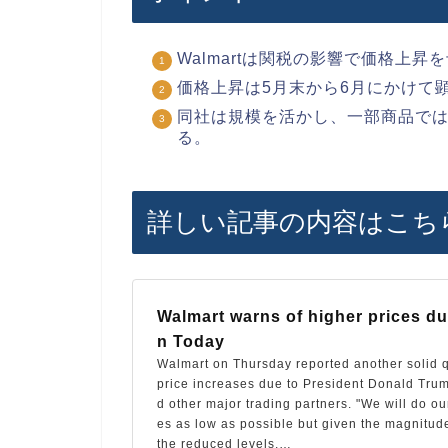
Walmartは関税の影響で価格上
価格上昇は5月末から6月にかけて
同社は規模を活かし、一部商品で
る。
詳しい記事の内容はこち
Walmart warns of higher prices due
n Today
Walmart on Thursday reported another solid q
price increases due to President Donald Trump
d other major trading partners. "We will do ou
es as low as possible but given the magnitude 
the reduced levels,…