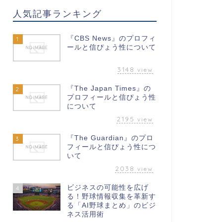
人気記事ランキング
『CBS News』のプロフィ
1
ールと信ぴょう性について
3148
view
『The Japan Times』の
2
プロフィールと信ぴょう性
について
2195
view
『The Guardian』のプロ
3
フィールと信ぴょう性につ
いて
2038
view
ビジネスの可能性を広げ
4
る！野球情報収集を革新す
る「AI野球まとめ」のビジ
ネス活用術