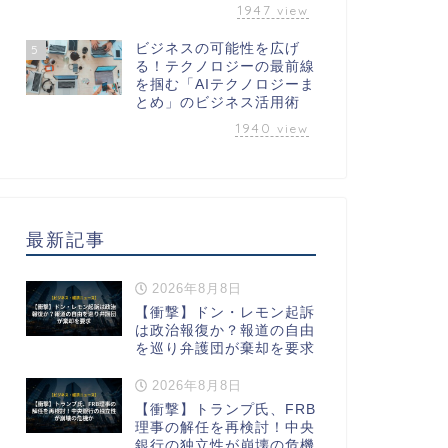
1947
view
ビジネスの可能性を広げ
5
る！テクノロジーの最前線
を掴む「AIテクノロジーま
とめ」のビジネス活用術
1940
view
最新記事
2026年8月8日
【衝撃】ドン・レモン起訴
は政治報復か？報道の自由
を巡り弁護団が棄却を要求
2026年8月8日
【衝撃】トランプ氏、FRB
理事の解任を再検討！中央
銀行の独立性が崩壊の危機