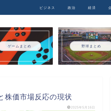
ビジネス
政治
経済
ゲームまとめ
野球まとめ
と株価市場反応の現状
2025年5月16日