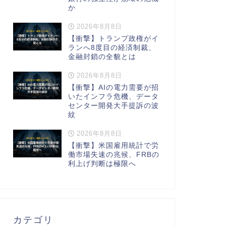
か
2026年8月8日
【衝撃】トランプ政権がイ
ランへ8度目の経済制裁、
金融封鎖の全貌とは
2026年8月8日
【衝撃】AIの電力需要が招
いたインフラ危機、データ
センター開発大手提訴の波
紋
2026年8月8日
【衝撃】米国雇用統計で労
働市場失速の兆候、FRBの
利上げ判断は極限へ
カテゴリ