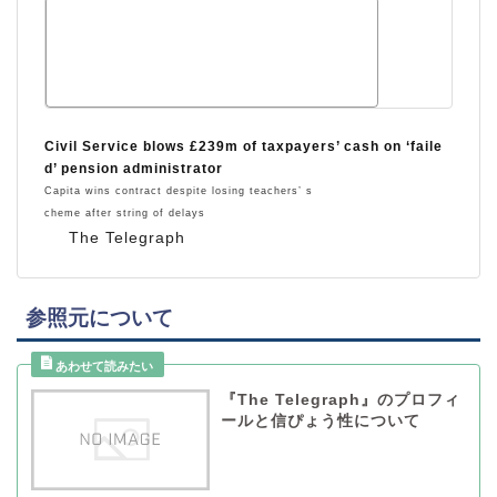
Civil Service blows £239m of taxpayers’ cash on ‘faile
d’ pension administrator
Capita wins contract despite losing teachers’ s
cheme after string of delays
The Telegraph
参照元について
『The Telegraph』のプロフィ
ールと信ぴょう性について