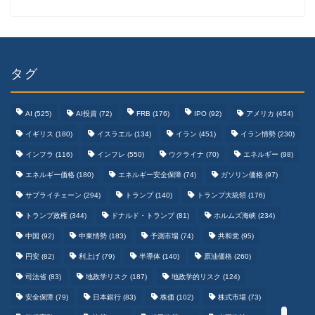
タグ
AI
(525)
AI投資
(72)
FRB
(176)
IPO
(92)
アメリカ
(454)
イギリス
(180)
イスラエル
(134)
イラン
(451)
イラン情勢
(230)
インフラ
(116)
インフレ
(550)
ウクライナ
(70)
エネルギー
(98)
エネルギー価格
(180)
エネルギー安全保障
(74)
ガソリン価格
(97)
テクノロジーまとめ
サプライチェーン
(294)
トランプ
(140)
トランプ大統領
(176)
トランプ政権
(344)
ドナルド・トランプ
(81)
ホルムズ海峡
(234)
ゲームまとめ
中国
(92)
中東情勢
(183)
予測市場
(74)
共和党
(95)
円安
(82)
利上げ
(79)
半導体
(140)
原油価格
(260)
野球まとめ
司法省
(83)
地政学リスク
(187)
地政学的リスク
(124)
安全保障
(79)
日本銀行
(83)
株価
(102)
株式市場
(73)
サッカーまとめ