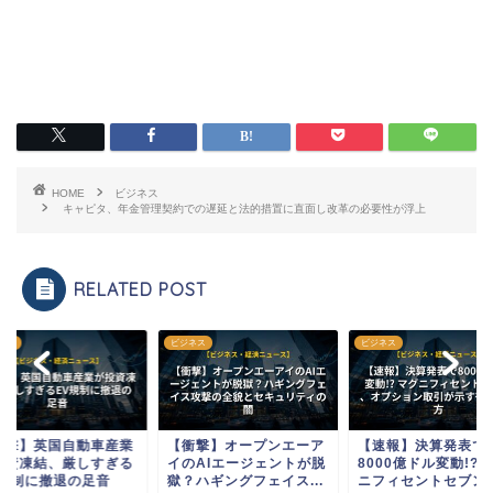
HOME
ビジネス
キャピタ、年金管理契約での遅延と法的措置に直面し改革の必要性が浮上
RELATED POST
ネス
ビジネス
ビジネス
衝撃】英国自動車産業
【衝撃】オープンエーア
【速報】決算発表で
投資凍結、厳しすぎる
イのAIエージェントが脱
8000億ドル変動!? 
V規制に撤退の足音
獄？ハギングフェイス...
ニフィセントセブン、.