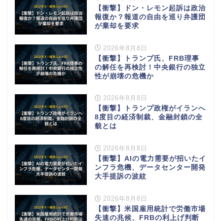
【衝撃】ドン・レモン起訴は政治
報復か？報道の自由を巡り弁護団
が棄却を要求
2026年8月8日
【衝撃】トランプ氏、FRB理事
の解任を再検討！中央銀行の独立
性が崩壊の危機か
2026年8月8日
【衝撃】トランプ政権がイランへ
8度目の経済制裁、金融封鎖の全
貌とは
2026年8月8日
【衝撃】AIの電力需要が招いたイ
ンフラ危機、データセンター開発
大手提訴の波紋
2026年8月8日
【衝撃】米国雇用統計で労働市場
失速の兆候、FRBの利上げ判断