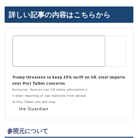
詳しい記事の内容はこちらから
Trump threatens to keep 25% tariff on UK steel imports
over Port Talbot concerns
Exclusive: Sources say US wants information o
n when importing of raw materials from abroad
at Port Talbot site will stop
the Guardian
参照元について