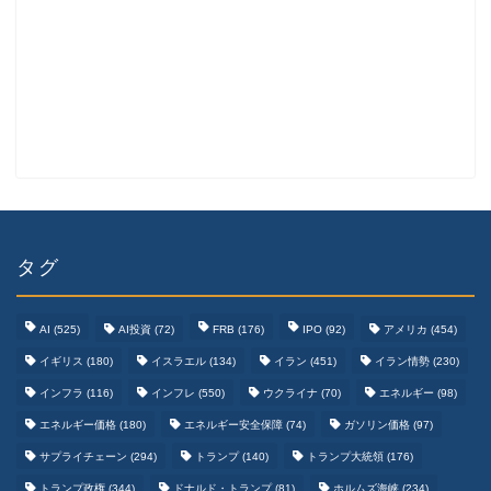
タグ
AI
(525)
AI投資
(72)
FRB
(176)
IPO
(92)
アメリカ
(454)
イギリス
(180)
イスラエル
(134)
イラン
(451)
イラン情勢
(230)
インフラ
(116)
インフレ
(550)
ウクライナ
(70)
エネルギー
(98)
エネルギー価格
(180)
エネルギー安全保障
(74)
ガソリン価格
(97)
テクノロジーまとめ
サプライチェーン
(294)
トランプ
(140)
トランプ大統領
(176)
トランプ政権
(344)
ドナルド・トランプ
(81)
ホルムズ海峡
(234)