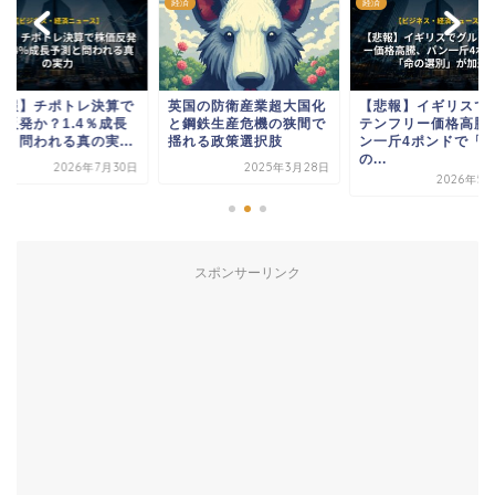
経済
経済
速報】チポトレ決算で
英国の防衛産業超大国化
【悲報】イギリスで
価反発か？1.4％成長
と鋼鉄生産危機の狭間で
テンフリー価格高騰
測と問われる真の実...
揺れる政策選択肢
ン一斤4ポンドで「
の...
2026年7月30日
2025年3月28日
2026年5
スポンサーリンク