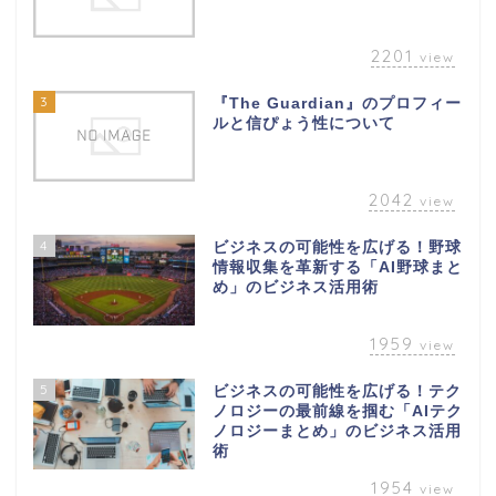
2201
view
3
『The Guardian』のプロフィー
ルと信ぴょう性について
2042
view
4
ビジネスの可能性を広げる！野球
情報収集を革新する「AI野球まと
め」のビジネス活用術
1959
view
5
ビジネスの可能性を広げる！テク
ノロジーの最前線を掴む「AIテク
ノロジーまとめ」のビジネス活用
術
1954
view