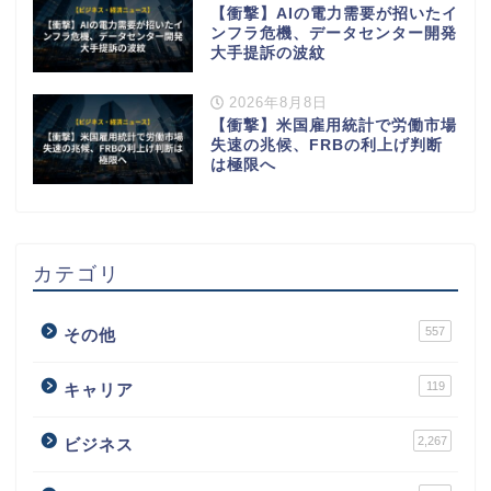
【衝撃】AIの電力需要が招いたイ
ンフラ危機、データセンター開発
大手提訴の波紋
2026年8月8日
【衝撃】米国雇用統計で労働市場
失速の兆候、FRBの利上げ判断
は極限へ
カテゴリ
557
その他
119
キャリア
2,267
ビジネス