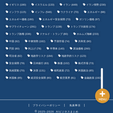
イギリス
(180)
イスラエル
(133)
イラン
(449)
イラン情勢
(230)
インフラ
(115)
インフレ
(546)
ウクライナ
(70)
エネルギー
(98)
エネルギー価格
(180)
エネルギー安全保障
(73)
ガソリン価格
(97)
テクノロジーまとめ
サプライチェーン
(291)
トランプ
(139)
トランプ大統領
(174)
トランプ政権
(336)
ドナルド・トランプ
(80)
ホルムズ海峡
(233)
ゲームまとめ
中国
(92)
中東情勢
(182)
予測市場
(74)
共和党
(90)
円安
(80)
利上げ
(78)
半導体
(140)
原油価格
(260)
野球まとめ
司法省
(82)
地政学リスク
(184)
地政学的リスク
(123)
安全保障
(79)
日本銀行
(83)
株価
(102)
株式市場
(73)
サッカーまとめ
気候変動
(70)
決算
(131)
移民政策
(72)
米国政治
(85)
米国株
(95)
経済安全保障
(80)
航空業界
(81)
金融政策
(192)
MENU
プライバシーポリシー
免責事項
2025–2026 AIビジネスまとめ