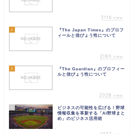
3116
view
2
『The Japan Times』のプロフ
ィールと信ぴょう性について
2180
view
3
『The Guardian』のプロフィー
ルと信ぴょう性について
2028
view
4
ビジネスの可能性を広げる！野球
情報収集を革新する「AI野球まと
め」のビジネス活用術
1937