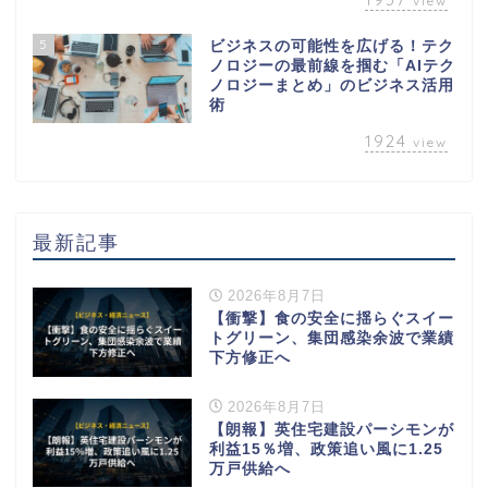
view
5
ビジネスの可能性を広げる！テク
ノロジーの最前線を掴む「AIテク
ノロジーまとめ」のビジネス活用
術
1924
view
最新記事
2026年8月7日
【衝撃】食の安全に揺らぐスイー
トグリーン、集団感染余波で業績
下方修正へ
2026年8月7日
【朗報】英住宅建設パーシモンが
利益15％増、政策追い風に1.25
万戸供給へ