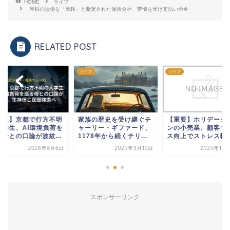
HOME
ライフ
屋根の損傷を「摩耗」と断定された保険会社、苦情を受け支払い命令
RELATED POST
フ
ライフ
ライフ
速報】京都で行方不明
家族の歴史を受け継ぐチ
【重要】ホリデーシ
大学生、AI環境負荷を
ャーリー・ギファード、
ンの小売業、顧客サ
る母との口論が波紋...
1178年から続くチリ...
ス向上でストレス軽
2026年6月6日
2025年3月10日
2025年12
スポンサーリンク