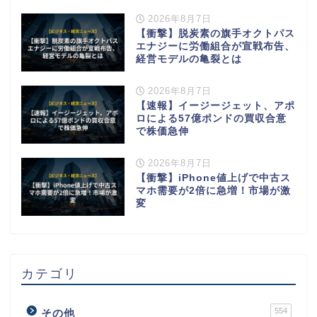
2026年8月7日
【衝撃】脱炭素の旗手オクトパス
エナジーに労働組合が宣戦布告、
経営モデルの亀裂とは
2026年8月7日
【速報】イージージェット、アポ
ロによる57億ポンドの買収合意
で株価急伸
2026年8月7日
【衝撃】iPhone値上げで中古ス
マホ需要が2倍に急増！市場が激
変
カテゴリ
554
その他