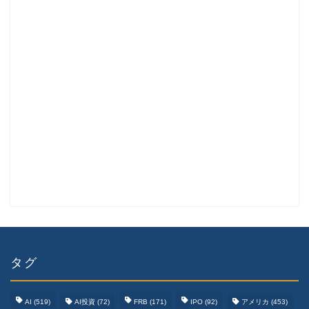
タグ
AI
(519)
AI投資
(72)
FRB
(171)
IPO
(92)
アメリカ
(453)