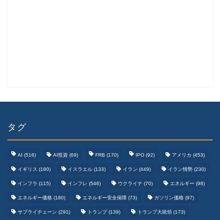
タグ
AI
(516)
AI投資
(69)
FRB
(170)
IPO
(92)
アメリカ
(453)
イギリス
(180)
イスラエル
(133)
イラン
(449)
イラン情勢
(230)
インフラ
(115)
インフレ
(546)
ウクライナ
(70)
エネルギー
(98)
エネルギー価格
(180)
エネルギー安全保障
(73)
ガソリン価格
(97)
テクノロジーまとめ
サプライチェーン
(291)
トランプ
(139)
トランプ大統領
(173)