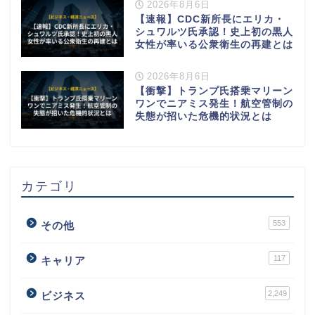
2026年8月6日
【速報】CDC新所長にエリカ・
シュワルツ氏承認！史上初の黒人
女性が率いる公衆衛生の再建とは
2026年8月6日
【衝撃】トランプ氏搭乗マリーン
ワンでニアミス発生！航空管制の
失態が招いた危機的状況とは
カテゴリ
553
その他
117
キャリア
2,249
ビジネス