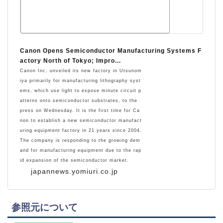
Canon Opens Semiconductor Manufacturing Systems F
actory North of Tokyo; Impro...
Canon Inc. unveiled its new factory in Utsunom
iya primarily for manufacturing lithography syst
ems, which use light to expose minute circuit p
atterns onto semiconductor substrates, to the
press on Wednesday. It is the first time for Ca
non to establish a new semiconductor manufact
uring equipment factory in 21 years since 2004.
The company is responding to the growing dem
and for manufacturing equipment due to the rap
id expansion of the semiconductor market.
japannews.yomiuri.co.jp
参照元について