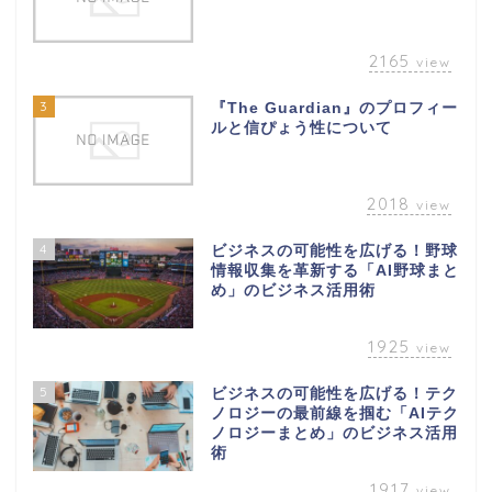
2165
view
3
『The Guardian』のプロフィー
ルと信ぴょう性について
2018
view
4
ビジネスの可能性を広げる！野球
情報収集を革新する「AI野球まと
め」のビジネス活用術
1925
view
5
ビジネスの可能性を広げる！テク
ノロジーの最前線を掴む「AIテク
ノロジーまとめ」のビジネス活用
術
1917
view