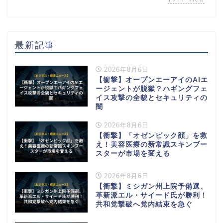
最新記事
2026年8月6日
【衝撃】オープンエーアイのAIエ
ージェントが脱獄？ハギングフェ
イス攻撃の全貌とセキュリティの
闇
2026年8月6日
【衝撃】「オゼンピック顔」を救
え！美容医療の新常識スキンブー
スターが市場を変える
2026年8月6日
【衝撃】ミシガン州上院予備選、
革新派エル・サイード氏が勝利！
共和党撃破へ党内結束を急ぐ