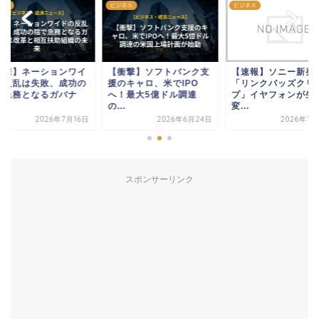
ネス
ビジネス
ビジネス
衝撃】ネーションワイ
【衝撃】ソフトバンク支
【速報】ソニー新発
の反乱は失敗、成功の
援のキャロ、米でIPO
「リンクバッズクリ
で急務となるガバナ
へ！最大5億ドル調達
プ」イヤフォンが生
.
の...
変...
2026年7月16日
2026年6月24日
2026年1月
スポンサーリンク