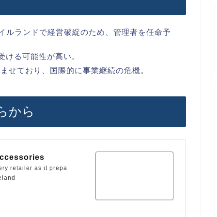
国とアイルランドで経営破綻のため、管理者を任命予
を受ける可能性が高い。
済ませており、国際的に事業継続の危機。
らから
Accessories
ry retailer as it prepa
reland