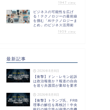
1947
view
ビジネスの可能性を広げ
5
る！テクノロジーの最前線
を掴む「AIテクノロジーま
とめ」のビジネス活用術
1939
view
最新記事
2026年8月8日
【衝撃】ドン・レモン起訴
は政治報復か？報道の自由
を巡り弁護団が棄却を要求
2026年8月8日
【衝撃】トランプ氏、FRB
理事の解任を再検討！中央
銀行の独立性が崩壊の危機