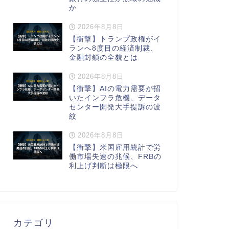
か
2026年8月8日
【衝撃】トランプ政権がイ
ランへ8度目の経済制裁、
金融封鎖の全貌とは
2026年8月8日
【衝撃】AIの電力需要が招
いたインフラ危機、データ
センター開発大手提訴の波
紋
2026年8月8日
【衝撃】米国雇用統計で労
働市場失速の兆候、FRBの
利上げ判断は極限へ
カテゴリ