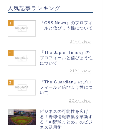
人気記事ランキング
『CBS News』のプロフィ
1
ールと信ぴょう性について
3147
view
『The Japan Times』の
2
プロフィールと信ぴょう性
について
2194
view
『The Guardian』のプロ
3
フィールと信ぴょう性につ
いて
2037
view
ビジネスの可能性を広げ
4
る！野球情報収集を革新す
る「AI野球まとめ」のビジ
ネス活用術