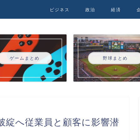
ビジネス
政治
経済
ゲームまとめ
野球まとめ
破綻へ従業員と顧客に影響潜