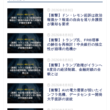
2026年8月8日
【衝撃】ドン・レモン起訴は政治
報復か？報道の自由を巡り弁護団
が棄却を要求
2026年8月8日
【衝撃】トランプ氏、FRB理事
の解任を再検討！中央銀行の独立
性が崩壊の危機か
2026年8月8日
【衝撃】トランプ政権がイランへ
8度目の経済制裁、金融封鎖の全
貌とは
2026年8月8日
【衝撃】AIの電力需要が招いたイ
ンフラ危機、データセンター開発
大手提訴の波紋