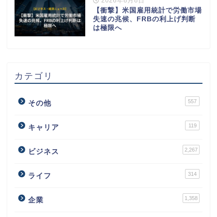
2026年8月8日
【衝撃】米国雇用統計で労働市場
失速の兆候、FRBの利上げ判断
は極限へ
カテゴリ
557
その他
119
キャリア
2,267
ビジネス
314
ライフ
1,358
企業