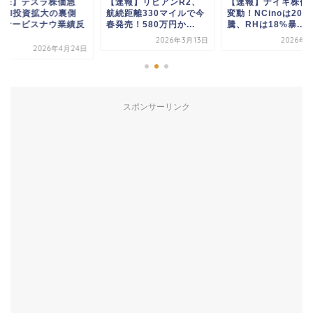
衝撃】テスラ株価急
【速報】リビアンR2、
【速報】ナイキ株価
！AI投資拡大の裏側
航続距離330マイルで今
変動！NCinoは20%
、サービスナウ業績反
春発売！580万円か...
騰、RHは18%暴...
.
2026年3月13日
2026年4
2026年4月24日
スポンサーリンク