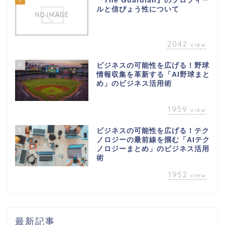
『The Guardian』のプロフィー
ルと信ぴょう性について
2042
view
4
ビジネスの可能性を広げる！野球
情報収集を革新する「AI野球まと
め」のビジネス活用術
1959
view
5
ビジネスの可能性を広げる！テク
ノロジーの最前線を掴む「AIテク
ノロジーまとめ」のビジネス活用
術
1952
view
最新記事