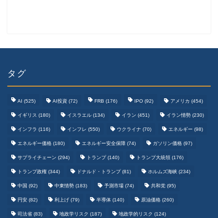
タグ
AI
(525)
AI投資
(72)
FRB
(176)
IPO
(92)
アメリカ
(454)
イギリス
(180)
イスラエル
(134)
イラン
(451)
イラン情勢
(230)
インフラ
(116)
インフレ
(550)
ウクライナ
(70)
エネルギー
(98)
エネルギー価格
(180)
エネルギー安全保障
(74)
ガソリン価格
(97)
テクノロジーまとめ
サプライチェーン
(294)
トランプ
(140)
トランプ大統領
(176)
トランプ政権
(344)
ドナルド・トランプ
(81)
ホルムズ海峡
(234)
ゲームまとめ
中国
(92)
中東情勢
(183)
予測市場
(74)
共和党
(95)
円安
(82)
利上げ
(79)
半導体
(140)
原油価格
(260)
野球まとめ
司法省
(83)
地政学リスク
(187)
地政学的リスク
(124)