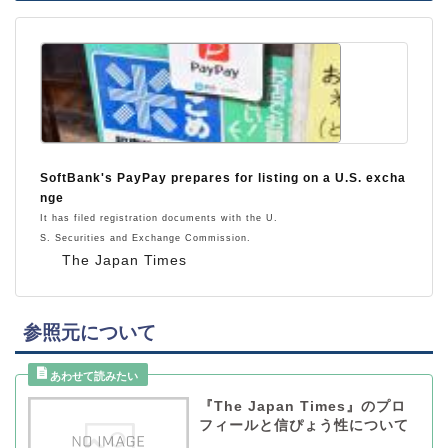
SoftBank's PayPay prepares for listing on a U.S. excha
nge
It has filed registration documents with the U.
S. Securities and Exchange Commission.
The Japan Times
参照元について
『The Japan Times』のプロ
フィールと信ぴょう性について