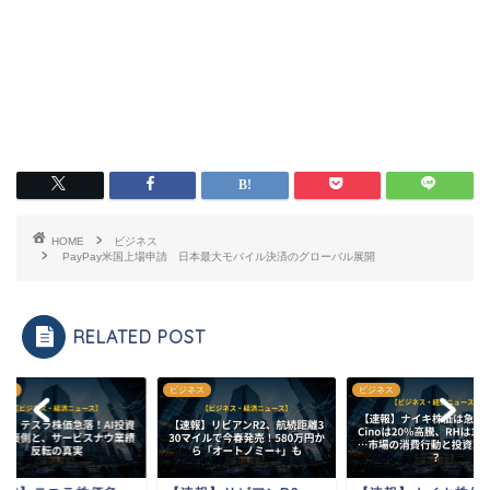
HOME
ビジネス
PayPay米国上場申請 日本最大モバイル決済のグローバル展開
RELATED POST
ネス
ビジネス
ビジネス