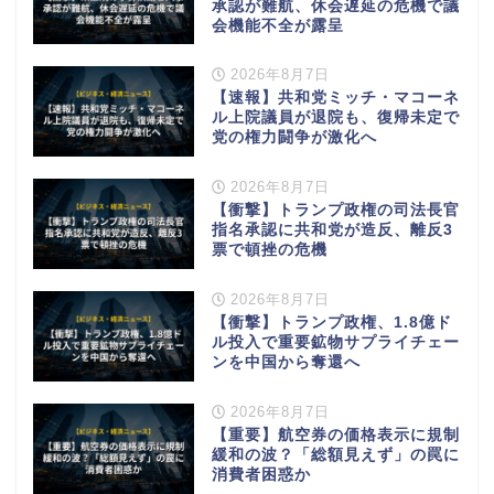
承認が難航、休会遅延の危機で議
会機能不全が露呈
2026年8月7日
【速報】共和党ミッチ・マコーネ
ル上院議員が退院も、復帰未定で
党の権力闘争が激化へ
2026年8月7日
【衝撃】トランプ政権の司法長官
指名承認に共和党が造反、離反3
票で頓挫の危機
2026年8月7日
【衝撃】トランプ政権、1.8億ド
ル投入で重要鉱物サプライチェー
ンを中国から奪還へ
2026年8月7日
【重要】航空券の価格表示に規制
緩和の波？「総額見えず」の罠に
消費者困惑か