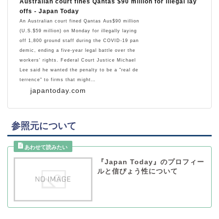
Australian court fines Qantas $90 million for illegal lay
offs - Japan Today
An Australian court fined Qantas Aus$90 million
(U.S.$59 million) on Monday for illegally laying
off 1,800 ground staff during the COVID-19 pan
demic, ending a five-year legal battle over the
workers' rights. Federal Court Justice Michael
Lee said he wanted the penalty to be a "real de
terrence" to firms that might…
japantoday.com
参照元について
『Japan Today』のプロフィー
ルと信ぴょう性について