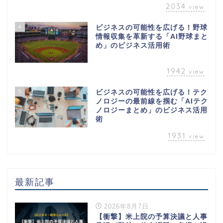
2034
view
4
ビジネスの可能性を広げる！野球
情報収集を革新する「AI野球まと
め」のビジネス活用術
1942
view
5
ビジネスの可能性を広げる！テク
ノロジーの最前線を掴む「AIテク
ノロジーまとめ」のビジネス活用
術
1931
view
最新記事
2026年8月7日
【衝撃】米上院の予算決議と人事