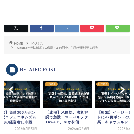
HOME
ビジネス
Qantasが違法解雇で1億豪ドルの罰金、労働者権利守る判決
RELATED POST
ネス
ビジネス
ビジネス
衝撃】負債300万ポン
【速報】米国株、決算好
【衝撃】イージージ
放置？フェニキシズム
調で急騰！マーベルテク
トに47億ポンドの買
再建の経営者に非難...
14%UP、AIが株価...
案、キャッスルレイク.
2026年5月31日
2026年3月6日
2026年6月