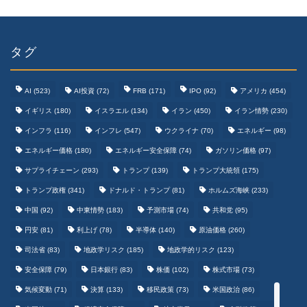
タグ
AI
(523)
AI投資
(72)
FRB
(171)
IPO
(92)
アメリカ
(454)
イギリス
(180)
イスラエル
(134)
イラン
(450)
イラン情勢
(230)
インフラ
(116)
インフレ
(547)
ウクライナ
(70)
エネルギー
(98)
エネルギー価格
(180)
エネルギー安全保障
(74)
ガソリン価格
(97)
テクノロジーまとめ
サプライチェーン
(293)
トランプ
(139)
トランプ大統領
(175)
トランプ政権
(341)
ドナルド・トランプ
(81)
ホルムズ海峡
(233)
ゲームまとめ
中国
(92)
中東情勢
(183)
予測市場
(74)
共和党
(95)
円安
(81)
利上げ
(78)
半導体
(140)
原油価格
(260)
野球まとめ
司法省
(83)
地政学リスク
(185)
地政学的リスク
(123)
安全保障
(79)
日本銀行
(83)
株価
(102)
株式市場
(73)
サッカーまとめ
気候変動
(71)
決算
(133)
移民政策
(73)
米国政治
(86)