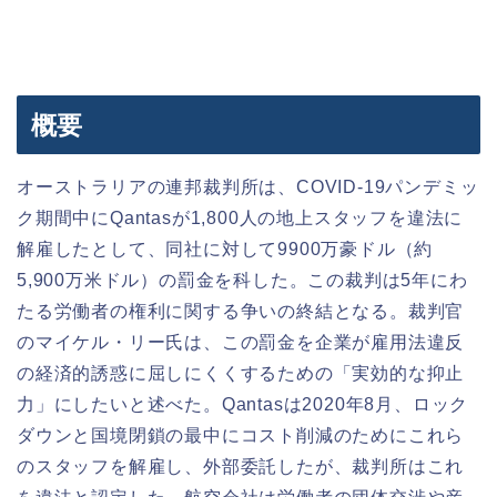
概要
オーストラリアの連邦裁判所は、COVID-19パンデミッ
ク期間中にQantasが1,800人の地上スタッフを違法に
解雇したとして、同社に対して9900万豪ドル（約
5,900万米ドル）の罰金を科した。この裁判は5年にわ
たる労働者の権利に関する争いの終結となる。裁判官
のマイケル・リー氏は、この罰金を企業が雇用法違反
の経済的誘惑に屈しにくくするための「実効的な抑止
力」にしたいと述べた。Qantasは2020年8月、ロック
ダウンと国境閉鎖の最中にコスト削減のためにこれら
のスタッフを解雇し、外部委託したが、裁判所はこれ