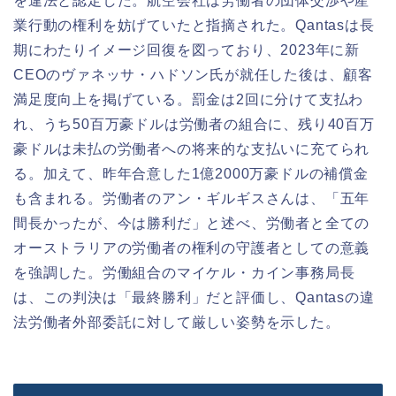
を違法と認定した。航空会社は労働者の団体交渉や産
業行動の権利を妨げていたと指摘された。Qantasは長
期にわたりイメージ回復を図っており、2023年に新
CEOのヴァネッサ・ハドソン氏が就任した後は、顧客
満足度向上を掲げている。罰金は2回に分けて支払わ
れ、うち50百万豪ドルは労働者の組合に、残り40百万
豪ドルは未払の労働者への将来的な支払いに充てられ
る。加えて、昨年合意した1億2000万豪ドルの補償金
も含まれる。労働者のアン・ギルギスさんは、「五年
間長かったが、今は勝利だ」と述べ、労働者と全ての
オーストラリアの労働者の権利の守護者としての意義
を強調した。労働組合のマイケル・カイン事務局長
は、この判決は「最終勝利」だと評価し、Qantasの違
法労働者外部委託に対して厳しい姿勢を示した。