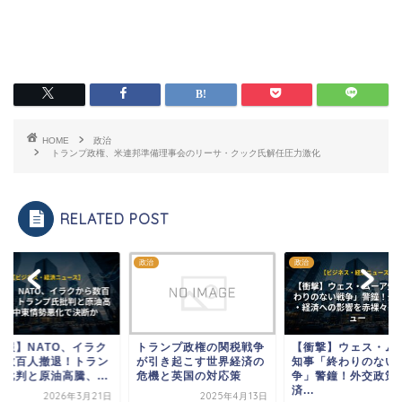
HOME
政治
トランプ政権、米連邦準備理事会のリーサ・クック氏解任圧力激化
RELATED POST
政治
政治
速報】NATO、イラク
トランプ政権の関税戦争
【衝撃】ウェス・ム
ら数百人撤退！トラン
が引き起こす世界経済の
知事「終わりのない
氏批判と原油高騰、...
危機と英国の対応策
争」警鐘！外交政策
済...
2026年3月21日
2025年4月13日