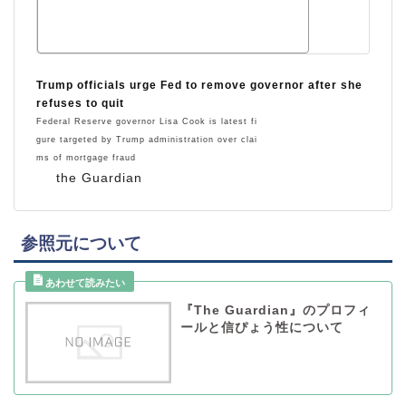
Trump officials urge Fed to remove governor after she
refuses to quit
Federal Reserve governor Lisa Cook is latest fi
gure targeted by Trump administration over clai
ms of mortgage fraud
the Guardian
参照元について
『The Guardian』のプロフィ
ールと信ぴょう性について