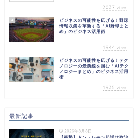
2037
view
4
ビジネスの可能性を広げる！野球
情報収集を革新する「AI野球まと
め」のビジネス活用術
1944
view
5
ビジネスの可能性を広げる！テク
ノロジーの最前線を掴む「AIテク
ノロジーまとめ」のビジネス活用
術
1935
view
最新記事
2026年8月8日
【衝撃】ドン・レモン起訴は政治