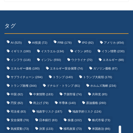
タグ
AI
(525)
AI投資
(72)
FRB
(176)
IPO
(92)
アメリカ
(454)
イギリス
(180)
イスラエル
(134)
イラン
(451)
イラン情勢
(230)
インフラ
(116)
インフレ
(550)
ウクライナ
(70)
エネルギー
(98)
エネルギー価格
(180)
エネルギー安全保障
(74)
ガソリン価格
(97)
テクノロジーまとめ
サプライチェーン
(294)
トランプ
(140)
トランプ大統領
(176)
トランプ政権
(344)
ドナルド・トランプ
(81)
ホルムズ海峡
(234)
ゲームまとめ
中国
(92)
中東情勢
(183)
予測市場
(74)
共和党
(95)
円安
(82)
利上げ
(79)
半導体
(140)
原油価格
(260)
野球まとめ
司法省
(83)
地政学リスク
(187)
地政学的リスク
(124)
安全保障
(79)
日本銀行
(83)
株価
(102)
株式市場
(73)
サッカーまとめ
気候変動
(73)
決算
(133)
移民政策
(73)
米国政治
(86)