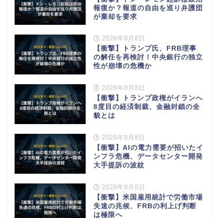
報復か？報道の自由を巡り弁護団
が棄却を要求
2026年8月8日
【衝撃】トランプ氏、FRB理事
の解任を再検討！中央銀行の独立
性が崩壊の危機か
2026年8月8日
【衝撃】トランプ政権がイランへ
8度目の経済制裁、金融封鎖の全
貌とは
2026年8月8日
【衝撃】AIの電力需要が招いたイ
ンフラ危機、データセンター開発
大手提訴の波紋
2026年8月8日
【衝撃】米国雇用統計で労働市場
失速の兆候、FRBの利上げ判断
は極限へ