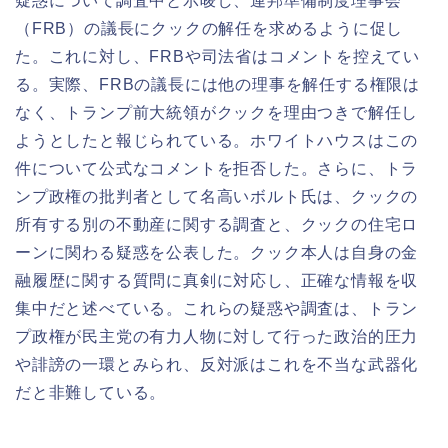
疑惑について調査中と示唆し、連邦準備制度理事会
（FRB）の議長にクックの解任を求めるように促し
た。これに対し、FRBや司法省はコメントを控えてい
る。実際、FRBの議長には他の理事を解任する権限は
なく、トランプ前大統領がクックを理由つきで解任し
ようとしたと報じられている。ホワイトハウスはこの
件について公式なコメントを拒否した。さらに、トラ
ンプ政権の批判者として名高いボルト氏は、クックの
所有する別の不動産に関する調査と、クックの住宅ロ
ーンに関わる疑惑を公表した。クック本人は自身の金
融履歴に関する質問に真剣に対応し、正確な情報を収
集中だと述べている。これらの疑惑や調査は、トラン
プ政権が民主党の有力人物に対して行った政治的圧力
や誹謗の一環とみられ、反対派はこれを不当な武器化
だと非難している。