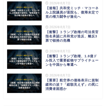
2026年8月7日
【速報】共和党ミッチ・マコーネ
ル上院議員が退院も、復帰未定で
党の権力闘争が激化へ
2026年8月7日
【衝撃】トランプ政権の司法長官
指名承認に共和党が造反、離反3
票で頓挫の危機
2026年8月7日
【衝撃】トランプ政権、1.8億ド
ル投入で重要鉱物サプライチェー
ンを中国から奪還へ
2026年8月7日
【重要】航空券の価格表示に規制
緩和の波？「総額見えず」の罠に
消費者困惑か