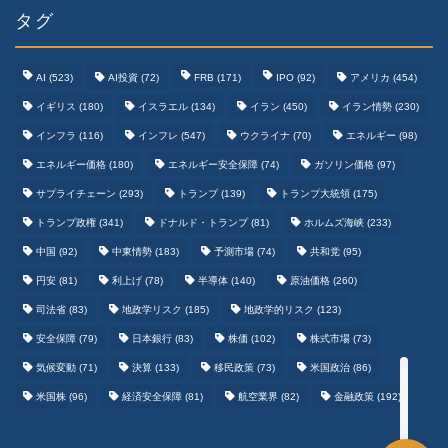
タグ
AI
(523)
AI投資
(72)
FRB
(171)
IPO
(92)
アメリカ
(454)
イギリス
(180)
イスラエル
(134)
イラン
(450)
イラン情勢
(230)
インフラ
(116)
インフレ
(547)
ウクライナ
(70)
エネルギー
(98)
エネルギー価格
(180)
エネルギー安全保障
(74)
ガソリン価格
(97)
テクノロジーまとめ
サプライチェーン
(293)
トランプ
(139)
トランプ大統領
(175)
トランプ政権
(341)
ドナルド・トランプ
(81)
ホルムズ海峡
(233)
ゲームまとめ
中国
(92)
中東情勢
(183)
予測市場
(74)
共和党
(95)
円安
(81)
利上げ
(78)
半導体
(140)
原油価格
(260)
野球まとめ
司法省
(83)
地政学リスク
(185)
地政学的リスク
(123)
安全保障
(79)
日本銀行
(83)
株価
(102)
株式市場
(73)
サッカーまとめ
気候変動
(71)
決算
(133)
移民政策
(73)
米国政治
(86)
米国株
(96)
経済安全保障
(81)
航空業界
(82)
金融政策
(192)