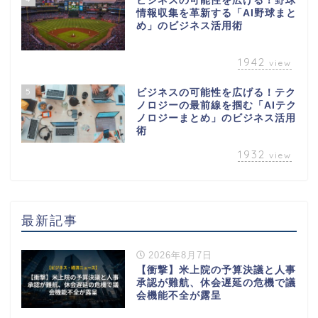
ビジネスの可能性を広げる！野球
情報収集を革新する「AI野球まと
め」のビジネス活用術
1942
view
5
ビジネスの可能性を広げる！テク
ノロジーの最前線を掴む「AIテク
ノロジーまとめ」のビジネス活用
術
1932
view
最新記事
2026年8月7日
【衝撃】米上院の予算決議と人事
承認が難航、休会遅延の危機で議
会機能不全が露呈