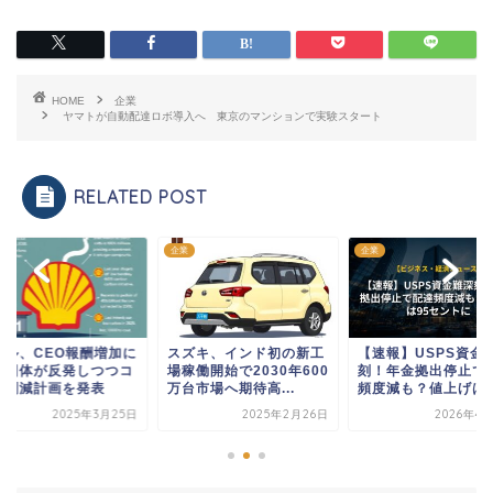
HOME
企業
ヤマトが自動配達ロボ導入へ 東京のマンションで実験スタート
RELATED POST
企業
企業
ェル、CEO報酬増加に
スズキ、インド初の新工
【速報】USPS資金
境団体が反発しつつコ
場稼働開始で2030年600
刻！年金拠出停止で
ト削減計画を発表
万台市場へ期待高...
頻度減も？値上げは9.
2025年3月25日
2025年2月26日
2026年4