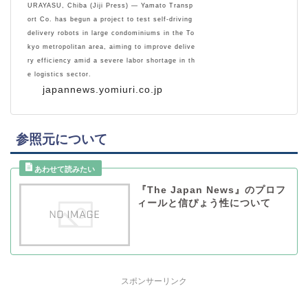
URAYASU, Chiba (Jiji Press) — Yamato Transp
ort Co. has begun a project to test self-driving
delivery robots in large condominiums in the To
kyo metropolitan area, aiming to improve delive
ry efficiency amid a severe labor shortage in th
e logistics sector.
japannews.yomiuri.co.jp
参照元について
『The Japan News』のプロフ
ィールと信ぴょう性について
スポンサーリンク