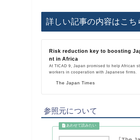
詳しい記事の内容はこち
Risk reduction key to boosting J
nt in Africa
At TICAD 9, Japan promised to help African s
workers in cooperation with Japanese firms.
The Japan Times
参照元について
『The 