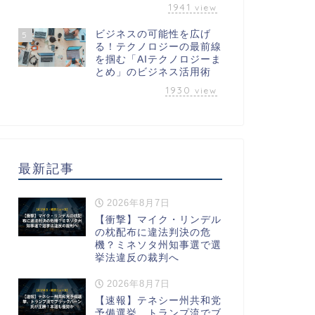
1941
view
ビジネスの可能性を広げ
5
る！テクノロジーの最前線
を掴む「AIテクノロジーま
とめ」のビジネス活用術
1930
view
最新記事
2026年8月7日
【衝撃】マイク・リンデル
の枕配布に違法判決の危
機？ミネソタ州知事選で選
挙法違反の裁判へ
2026年8月7日
【速報】テネシー州共和党
予備選挙、トランプ流でブ