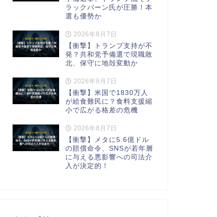
ラックバーン氏が圧勝！本
選も優勢か
2026年8月7日
【衝撃】トランプ支持が不
発？共和党予備選で現職敗
北、保守に地殻変動か
2026年8月7日
【衝撃】米国で1830万人
が給食難民に？食料支援縮
小で広がる格差の危機
2026年8月7日
【衝撃】メタに5.6億ドル
の賠償命令、SNSが若年層
に与える悪影響への司法介
入が決定的！