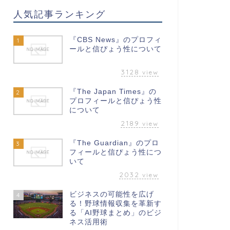
人気記事ランキング
『CBS News』のプロフィ
1
ールと信ぴょう性について
3128
view
『The Japan Times』の
2
プロフィールと信ぴょう性
について
2189
view
『The Guardian』のプロ
3
フィールと信ぴょう性につ
いて
2032
view
ビジネスの可能性を広げ
4
る！野球情報収集を革新す
る「AI野球まとめ」のビジ
ネス活用術