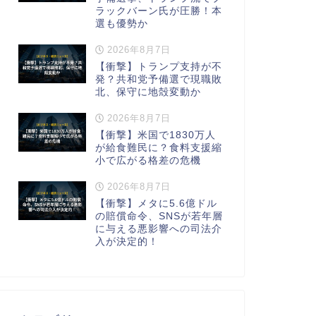
ラックバーン氏が圧勝！本
選も優勢か
2026年8月7日
【衝撃】トランプ支持が不
発？共和党予備選で現職敗
北、保守に地殻変動か
2026年8月7日
【衝撃】米国で1830万人
が給食難民に？食料支援縮
小で広がる格差の危機
2026年8月7日
【衝撃】メタに5.6億ドル
の賠償命令、SNSが若年層
に与える悪影響への司法介
入が決定的！