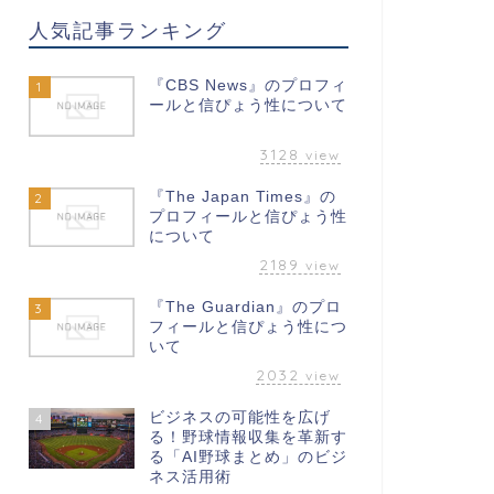
人気記事ランキング
『CBS News』のプロフィ
1
ールと信ぴょう性について
3128
view
『The Japan Times』の
2
プロフィールと信ぴょう性
について
2189
view
『The Guardian』のプロ
3
フィールと信ぴょう性につ
いて
2032
view
ビジネスの可能性を広げ
4
る！野球情報収集を革新す
る「AI野球まとめ」のビジ
ネス活用術