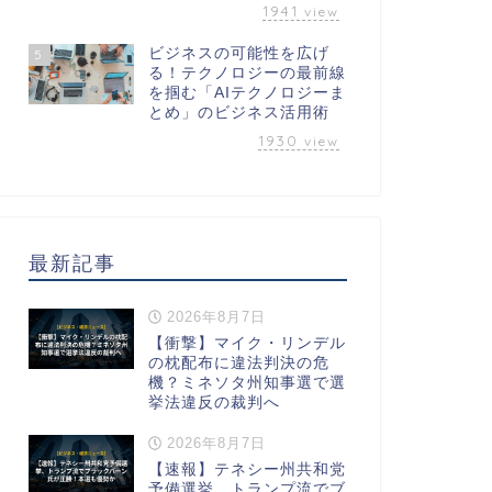
1941
view
ビジネスの可能性を広げ
5
る！テクノロジーの最前線
を掴む「AIテクノロジーま
とめ」のビジネス活用術
1930
view
最新記事
2026年8月7日
【衝撃】マイク・リンデル
の枕配布に違法判決の危
機？ミネソタ州知事選で選
挙法違反の裁判へ
2026年8月7日
【速報】テネシー州共和党
予備選挙、トランプ流でブ