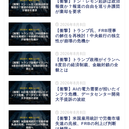
【衝撃】ドン・レモン起訴は政治
報復か？報道の自由を巡り弁護団
が棄却を要求
2026年8月8日
【衝撃】トランプ氏、FRB理事
の解任を再検討！中央銀行の独立
性が崩壊の危機か
2026年8月8日
【衝撃】トランプ政権がイランへ
8度目の経済制裁、金融封鎖の全
貌とは
2026年8月8日
【衝撃】AIの電力需要が招いたイ
ンフラ危機、データセンター開発
大手提訴の波紋
2026年8月8日
【衝撃】米国雇用統計で労働市場
失速の兆候、FRBの利上げ判断
は極限へ