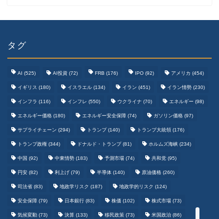
タグ
AI
(525)
AI投資
(72)
FRB
(176)
IPO
(92)
アメリカ
(454)
イギリス
(180)
イスラエル
(134)
イラン
(451)
イラン情勢
(230)
インフラ
(116)
インフレ
(550)
ウクライナ
(70)
エネルギー
(98)
エネルギー価格
(180)
エネルギー安全保障
(74)
ガソリン価格
(97)
テクノロジーまとめ
サプライチェーン
(294)
トランプ
(140)
トランプ大統領
(176)
トランプ政権
(344)
ドナルド・トランプ
(81)
ホルムズ海峡
(234)
ゲームまとめ
中国
(92)
中東情勢
(183)
予測市場
(74)
共和党
(95)
円安
(82)
利上げ
(79)
半導体
(140)
原油価格
(260)
野球まとめ
司法省
(83)
地政学リスク
(187)
地政学的リスク
(124)
安全保障
(79)
日本銀行
(83)
株価
(102)
株式市場
(73)
サッカーまとめ
気候変動
(73)
決算
(133)
移民政策
(73)
米国政治
(86)