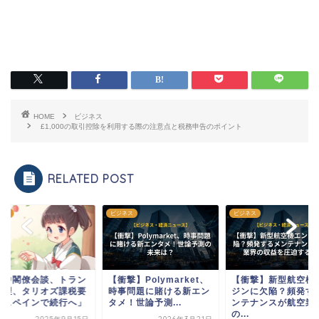
HOME
ビジネス
£1,000の取引控除を利用する際の注意点と税務申告のポイント
RELATED POST
ネス
ビジネス
ビジネス
米中閣僚会談、トラン
【衝撃】Polymarket、
【衝撃】新型航空機
監理、タリオズ課税要
時事問題に賭ける新エン
ジンに欠陥？頻発す
、スペインで続行へ」
タメ！世論予測...
ンテナンスが航空業
の...