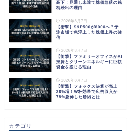
高下！見通し未達で株価急落の銘
柄続出の理由
2026年8月7日
【衝撃】S&P500が8000へ？予
測市場で急浮上した株価上昇の確
信
2026年8月7日
【衝撃】ファミリーオフィスがAI
投資とクリーンエネルギーに巨額
資金を投じる理由
2026年8月7日
【衝撃】フォックス決算が売上
28%増！W杯効果で広告収入が
78%急伸した勝因とは
カテゴリ