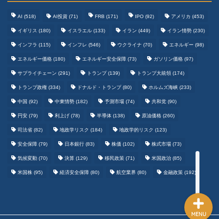
AI
(518)
AI投資
(71)
FRB
(171)
IPO
(92)
アメリカ
(453)
イギリス
(180)
イスラエル
(133)
イラン
(449)
イラン情勢
(230)
インフラ
(115)
インフレ
(546)
ウクライナ
(70)
エネルギー
(98)
エネルギー価格
(180)
エネルギー安全保障
(73)
ガソリン価格
(97)
テクノロジーまとめ
サプライチェーン
(291)
トランプ
(139)
トランプ大統領
(174)
トランプ政権
(334)
ドナルド・トランプ
(80)
ホルムズ海峡
(233)
ゲームまとめ
中国
(92)
中東情勢
(182)
予測市場
(74)
共和党
(90)
円安
(79)
利上げ
(78)
半導体
(138)
原油価格
(260)
野球まとめ
司法省
(82)
地政学リスク
(184)
地政学的リスク
(123)
安全保障
(79)
日本銀行
(83)
株価
(102)
株式市場
(73)
サッカーまとめ
気候変動
(70)
決算
(129)
移民政策
(71)
米国政治
(85)
米国株
(95)
経済安全保障
(80)
航空業界
(80)
金融政策
(192)
MENU