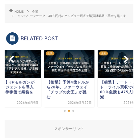
HOME
企業
キンバリークラーク、40兆円超のケンビュー買収で消費財業界に革命を起こす
RELATED POST
企業
企業
衝撃】JPモルガンが
【衝撃】予算4億ドルか
【衝撃】テート・ア
Iエージェントを導入
ら20年、ファーウェイ
ド・ライル買収で株
。自律稼働で業務を
「チップの女王」が挑
60％急騰も475人削
.
む...
減、...
2026年6月9日
2026年5月25日
2026年6
スポンサーリンク