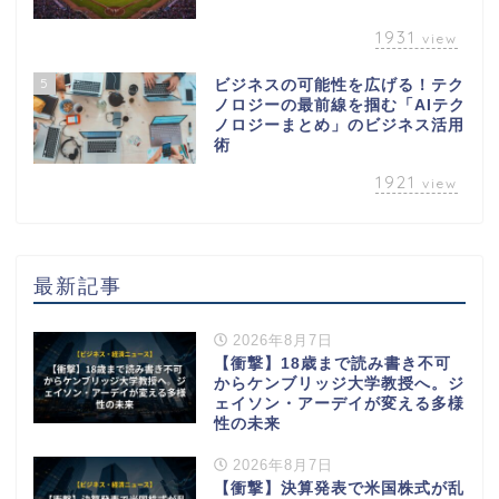
1931
view
5
ビジネスの可能性を広げる！テク
ノロジーの最前線を掴む「AIテク
ノロジーまとめ」のビジネス活用
術
1921
view
最新記事
2026年8月7日
【衝撃】18歳まで読み書き不可
からケンブリッジ大学教授へ。ジ
ェイソン・アーデイが変える多様
性の未来
2026年8月7日
【衝撃】決算発表で米国株式が乱