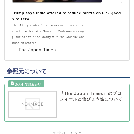
Trump says India offered to reduce tariffs on U.S. good
s to zero
The U.S. president's remarks came even as In
dian Prime Minister Narendra Modi was making
public shows of solidarity with the Chinese and
Russian leaders.
The Japan Times
参照元について
『The Japan Times』のプロ
フィールと信ぴょう性について
スポンサーリンク