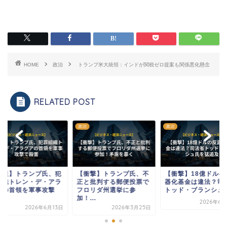
HOME
政治
トランプ米大統領：インドが関税ゼロ提案も関係悪化懸念
RELATED POST
政治
政治
速報】トランプ氏、犯
【衝撃】トランプ氏、不
【衝撃】18億ドルの
組織トレン・デ・アラ
正と批判する郵便投票で
器化基金は違法？司
アの首領を軍事攻撃
フロリダ州選挙に参
トッド・ブランシュ氏.
.
加！...
2026年6月
2026年6月13日
2026年3月25日