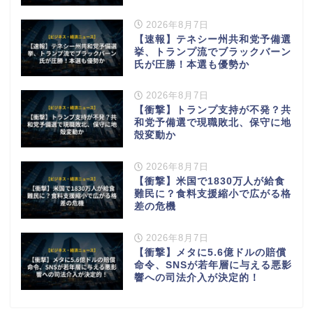
2026年8月7日
【速報】テネシー州共和党予備選
挙、トランプ流でブラックバーン
氏が圧勝！本選も優勢か
2026年8月7日
【衝撃】トランプ支持が不発？共
和党予備選で現職敗北、保守に地
殻変動か
2026年8月7日
【衝撃】米国で1830万人が給食
難民に？食料支援縮小で広がる格
差の危機
2026年8月7日
【衝撃】メタに5.6億ドルの賠償
命令、SNSが若年層に与える悪影
響への司法介入が決定的！