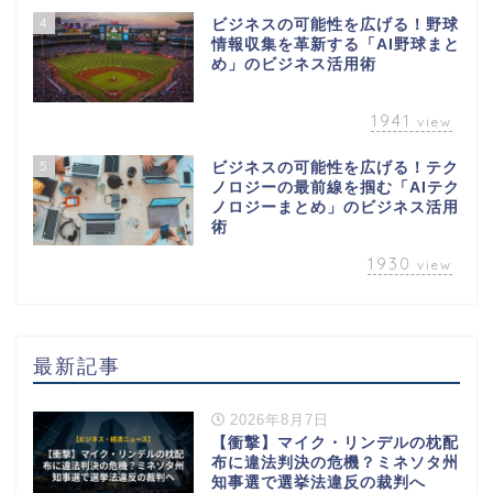
4
ビジネスの可能性を広げる！野球
情報収集を革新する「AI野球まと
め」のビジネス活用術
1941
view
5
ビジネスの可能性を広げる！テク
ノロジーの最前線を掴む「AIテク
ノロジーまとめ」のビジネス活用
術
1930
view
最新記事
2026年8月7日
【衝撃】マイク・リンデルの枕配
布に違法判決の危機？ミネソタ州
知事選で選挙法違反の裁判へ