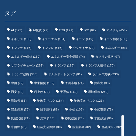
タグ
AI
(523)
AI投資
(72)
FRB
(171)
IPO
(92)
アメリカ
(454)
イギリス
(180)
イスラエル
(134)
イラン
(449)
イラン情勢
(230)
インフラ
(116)
インフレ
(546)
ウクライナ
(70)
エネルギー
(98)
エネルギー価格
(180)
エネルギー安全保障
(74)
ガソリン価格
(97)
テクノロジーまとめ
サプライチェーン
(291)
トランプ
(139)
トランプ大統領
(175)
トランプ政権
(338)
ドナルド・トランプ
(81)
ホルムズ海峡
(233)
ゲームまとめ
中国
(92)
中東情勢
(182)
予測市場
(74)
共和党
(93)
円安
(80)
利上げ
(78)
半導体
(140)
原油価格
(260)
野球まとめ
司法省
(83)
地政学リスク
(184)
地政学的リスク
(123)
安全保障
(79)
日本銀行
(83)
株価
(102)
株式市場
(73)
サッカーまとめ
気候変動
(71)
決算
(133)
移民政策
(73)
米国政治
(86)
米国株
(96)
経済安全保障
(80)
航空業界
(82)
金融政策
(192)