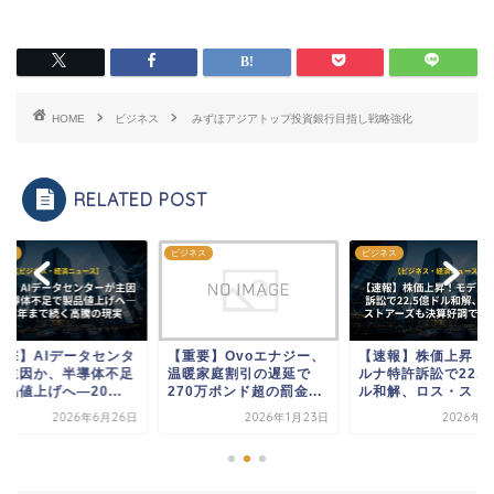
HOME
ビジネス
みずほアジアトップ投資銀行目指し戦略強化
RELATED POST
ネス
ビジネス
ビジネス
衝撃】AIデータセンタ
【重要】Ovoエナジー、
【速報】株価上昇！
が主因か、半導体不足
温暖家庭割引の遅延で
ルナ特許訴訟で22.5
品値上げへ―20...
270万ポンド超の罰金...
ル和解、ロス・スト..
2026年6月26日
2026年1月23日
2026年3