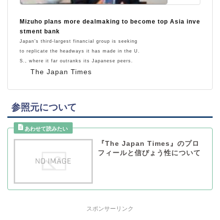
Mizuho plans more dealmaking to become top Asia inve
stment bank
Japan’s third-largest financial group is seeking
to replicate the headways it has made in the U.
S., where it far outranks its Japanese peers.
The Japan Times
参照元について
『The Japan Times』のプロ
フィールと信ぴょう性について
スポンサーリンク