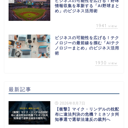
4
ビジネスの可能性を広げる！野球
情報収集を革新する「AI野球まと
め」のビジネス活用術
1941
view
5
ビジネスの可能性を広げる！テク
ノロジーの最前線を掴む「AIテク
ノロジーまとめ」のビジネス活用
術
1930
view
最新記事
2026年8月7日
【衝撃】マイク・リンデルの枕配
布に違法判決の危機？ミネソタ州
知事選で選挙法違反の裁判へ