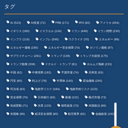
タグ
AI
(523)
AI投資
(72)
FRB
(171)
IPO
(92)
アメリカ
(454)
イギリス
(180)
イスラエル
(134)
イラン
(449)
イラン情勢
(230)
インフラ
(116)
インフレ
(546)
ウクライナ
(70)
エネルギー
(98)
エネルギー価格
(180)
エネルギー安全保障
(74)
ガソリン価格
(97)
テクノロジーまとめ
サプライチェーン
(291)
トランプ
(139)
トランプ大統領
(175)
トランプ政権
(338)
ドナルド・トランプ
(81)
ホルムズ海峡
(233)
ゲームまとめ
中国
(92)
中東情勢
(182)
予測市場
(74)
共和党
(93)
円安
(80)
利上げ
(78)
半導体
(140)
原油価格
(260)
野球まとめ
司法省
(83)
地政学リスク
(184)
地政学的リスク
(123)
安全保障
(79)
日本銀行
(83)
株価
(102)
株式市場
(73)
サッカーまとめ
気候変動
(71)
決算
(133)
移民政策
(73)
米国政治
(86)
米国株
(96)
経済安全保障
(80)
航空業界
(82)
金融政策
(192)