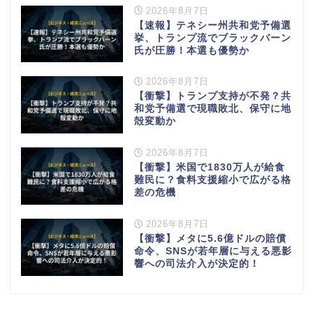
2026年8月7日
【速報】テネシー州共和党予備選
挙、トランプ流でブラックバーン
氏が圧勝！本選も優勢か
2026年8月7日
【衝撃】トランプ支持が不発？共
和党予備選で現職敗北、保守に地
殻変動か
2026年8月7日
【衝撃】米国で1830万人が給食
難民に？食料支援縮小で広がる格
差の危機
2026年8月7日
【衝撃】メタに5.6億ドルの賠償
命令、SNSが若年層に与える悪影
響への司法介入が決定的！