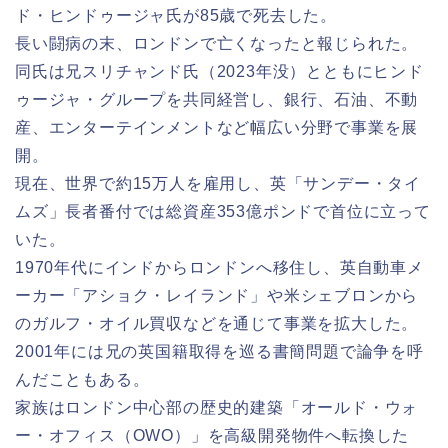
ド・ヒンドゥージャ氏が85歳で死去した。
長い闘病の末、ロンドンで亡くなったと報じられた。
同氏は兄スリチャンド氏（2023年没）とともにヒンド
ゥージャ・グループを共同経営し、銀行、石油、不動
産、エンターテインメントなど幅広い分野で事業を展
開。
現在、世界で約15万人を雇用し、英「サンデー・タイ
ムズ」長者番付では総資産353億ポンドで首位に立って
いた。
1970年代にインドからロンドンへ移住し、英自動車メ
ーカー「アショク・レイランド」や米シェブロンから
のガルフ・オイル買収などを通じて事業を拡大した。
2001年には兄の英国籍取得を巡る書簡問題で論争を呼
んだこともある。
家族はロンドン中心部の歴史的建築「オールド・ウォ
ー・オフィス（OWO）」を高級開発物件へ転換した