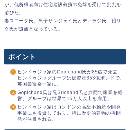
が、低所得者向け住宅建設義務の免除を受けて批判を
浴びた。
妻スニータ氏、息子サンジェイ氏とディラジ氏、娘リ
タ氏が遺族となっている。
ポイント
ヒンドゥジャ家のGopichand氏が85歳で死去。
ヒンドゥジャグループは総資産353億ポンドで、
英国最富裕一家に。
Gopichand氏は兄Srichand氏と共同で家業を経
営、グループは世界で15万人以上を雇用。
ヒンドゥジャ家はロンドンの高級不動産や開発
事業にも投資しており、特に歴史的建物の再開
発が注目される。