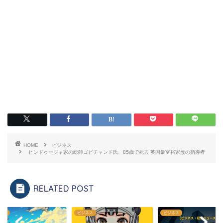
HOME
ビジネス
ヒンドゥージャ家の総帥ゴピチャンド氏、85歳で死去 英国最富裕家族の指導者
RELATED POST
ネス
ビジネス
ビジネス