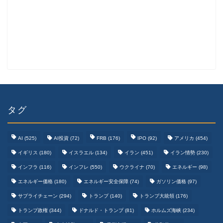
タグ
AI
(525)
AI投資
(72)
FRB
(176)
IPO
(92)
アメリカ
(454)
イギリス
(180)
イスラエル
(134)
イラン
(451)
イラン情勢
(230)
インフラ
(116)
インフレ
(550)
ウクライナ
(70)
エネルギー
(98)
エネルギー価格
(180)
エネルギー安全保障
(74)
ガソリン価格
(97)
テクノロジーまとめ
サプライチェーン
(294)
トランプ
(140)
トランプ大統領
(176)
トランプ政権
(344)
ドナルド・トランプ
(81)
ホルムズ海峡
(234)
ゲームまとめ