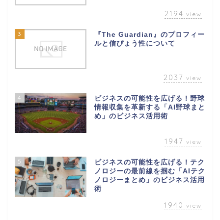
2194
view
3
『The Guardian』のプロフィー
ルと信ぴょう性について
2037
view
4
ビジネスの可能性を広げる！野球
情報収集を革新する「AI野球まと
め」のビジネス活用術
1947
view
5
ビジネスの可能性を広げる！テク
ノロジーの最前線を掴む「AIテク
ノロジーまとめ」のビジネス活用
術
1940
view