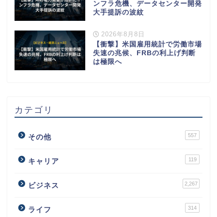
ンフラ危機、データセンター開発
大手提訴の波紋
2026年8月8日
【衝撃】米国雇用統計で労働市場
失速の兆候、FRBの利上げ判断
は極限へ
カテゴリ
557
その他
119
キャリア
2,267
ビジネス
314
ライフ