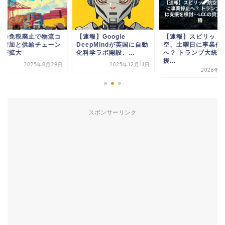
国の免税廃止で物流コ
【速報】Google
【速報】スピリット
ト増加と供給チェーン
DeepMindが英国に自動
空、土曜日に事業停
乱が拡大
化科学ラボ開設、...
へ？ トランプ大統領
援...
2025年8月29日
2025年12月11日
2026年5
スポンサーリンク