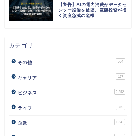
【警告】AIの電力消費がデータセ
ンター設備を破壊、巨額投資が招
く資産急減の危機
カテゴリ
554
その他
117
キャリア
2,252
ビジネス
310
ライフ
1,341
企業