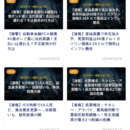
経済
経済
【衝撃】自動車金融FCA補償
【速報】原油高騰で米石油大
91億ポンド案に法的異議！支
手、実質利益は88億ドル！ガ
払いは遅れる？不正販売の行
ソリン価格4.39ドルで国民は
方は
インフレ懸念
2026年5月2日
2026年5月2日
政治
政治
【速報】ICE拘留で18人死
【速報】投票権法：テネシ
亡、過去最多更新へ…自殺疑
ー・アラバマ、最高裁判断で
いも、移民政策の闇
選挙区割再調整へ！民主党議
席が最大2つ削減の危機
2026年5月2日
2026年5月2日