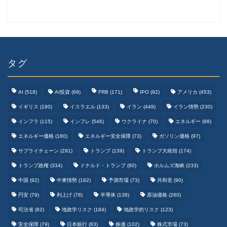
タグ
AI
(518)
AI投資
(69)
FRB
(171)
IPO
(92)
アメリカ
(453)
イギリス
(180)
イスラエル
(133)
イラン
(449)
イラン情勢
(230)
インフラ
(115)
インフレ
(546)
ウクライナ
(70)
エネルギー
(98)
エネルギー価格
(180)
エネルギー安全保障
(73)
ガソリン価格
(97)
テクノロジーまとめ
サプライチェーン
(291)
トランプ
(139)
トランプ大統領
(174)
トランプ政権
(334)
ドナルド・トランプ
(80)
ホルムズ海峡
(233)
ゲームまとめ
中国
(92)
中東情勢
(182)
予測市場
(73)
共和党
(90)
円安
(79)
利上げ
(78)
半導体
(138)
原油価格
(260)
野球まとめ
司法省
(82)
地政学リスク
(184)
地政学的リスク
(123)
安全保障
(79)
日本銀行
(83)
株価
(102)
株式市場
(73)