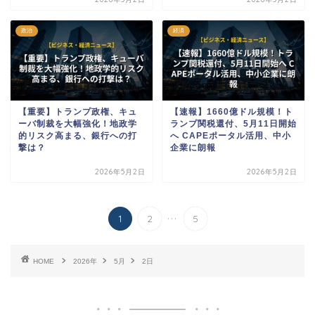
政治
経済
【重要】トランプ政権、キュ
【速報】1660億ドル規模！ト
ーバ制裁を大幅強化！地政学
ランプ関税還付、5月11日開始
的リスク高まる、銀行への打
へ CAPEポータル活用、中小
撃は？
企業に朗報
2026年5月2日
2026年5月2日
...
1
2
5
HOME
2026年
5月
2日