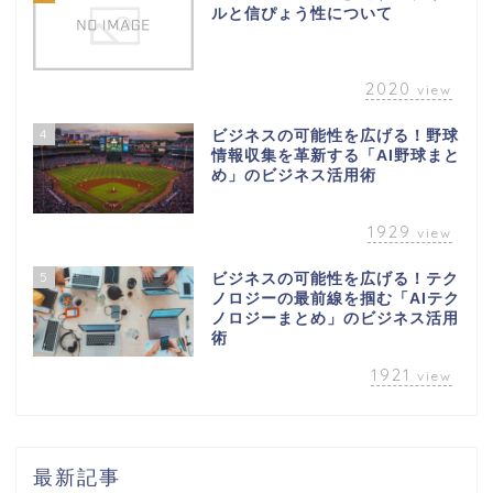
ルと信ぴょう性について
2020
view
4
ビジネスの可能性を広げる！野球
情報収集を革新する「AI野球まと
め」のビジネス活用術
1929
view
5
ビジネスの可能性を広げる！テク
ノロジーの最前線を掴む「AIテク
ノロジーまとめ」のビジネス活用
術
1921
view
最新記事