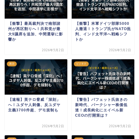
【衝撃】最高裁判決で南部諸
【衝撃】米軍ドイツ部隊5000
州が再区割りへ！共和党が最
人撤退！トランプ氏がNATO批
大9議席を追加、中間選挙に影
判、インド太平洋へ戦略シフ
響か
トか
2026年5月2日
2026年5月2日
政治
ビジネス
【速報】英テロ脅威「深刻」
【警告】バフェット氏抜きの
へ！ユダヤ人刺傷、反ユダヤ
新時代、バークシャー株価低
主義3700件超、デモ規制も
迷！成長鈍化にエイベル新
CEOの打開策は？
2026年5月2日
2026年5月2日