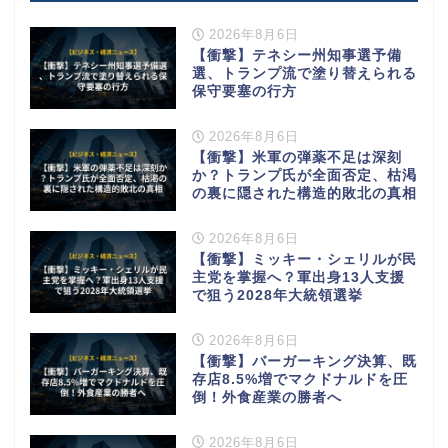
2026年8月6日
【衝撃】テネシー州知事選予備
選、トランプ流で塗り替えられる
保守要塞の行方
2026年8月6日
【衝撃】米軍の弾薬不足は深刻
か？トランプ氏が全面否定、枯渇
の裏に隠された構造的敗北の真相
2026年8月6日
【衝撃】ミッキー・シェリルが民
主党を掌握へ？軍出身13人支援
で狙う2028年大統領選挙
2026年8月6日
【衝撃】バーガーキング決算、既
存店8.5%増でマクドナルドを圧
倒！外食産業の勝者へ
2026年8月6日