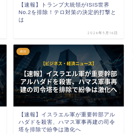
【速報】トランプ大統領がISIS世界
No.2を排除！テロ対策の決定的打撃と
は
日
2026年5月16日
政治
【速報】イスラエル軍が重要幹部アル
ハダドを殺害、ハマス軍事再建の司令
塔を排除で紛争は激化へ