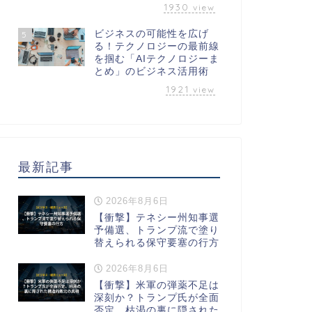
1930
view
ビジネスの可能性を広げ
5
る！テクノロジーの最前線
を掴む「AIテクノロジーま
とめ」のビジネス活用術
1921
view
最新記事
2026年8月6日
【衝撃】テネシー州知事選
予備選、トランプ流で塗り
替えられる保守要塞の行方
2026年8月6日
【衝撃】米軍の弾薬不足は
深刻か？トランプ氏が全面
否定、枯渇の裏に隠された