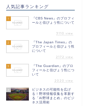
人気記事ランキング
『CBS News』のプロフィ
1
ールと信ぴょう性について
3110
view
『The Japan Times』の
2
プロフィールと信ぴょう性
について
2172
view
『The Guardian』のプロ
3
フィールと信ぴょう性につ
いて
2020
view
ビジネスの可能性を広げ
4
る！野球情報収集を革新す
る「AI野球まとめ」のビジ
ネス活用術