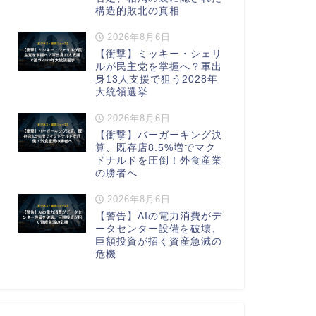
構造的敗北の真相
2026年8月6日
【衝撃】ミッキー・シェリ
ルが民主党を掌握へ？軍出
身13人支援で狙う2028年
大統領選挙
2026年8月6日
【衝撃】バーガーキング決
算、既存店8.5%増でマク
ドナルドを圧倒！外食産業
の勝者へ
2026年8月6日
【警告】AIの電力消費がデ
ータセンター設備を破壊、
巨額投資が招く資産急減の
危機