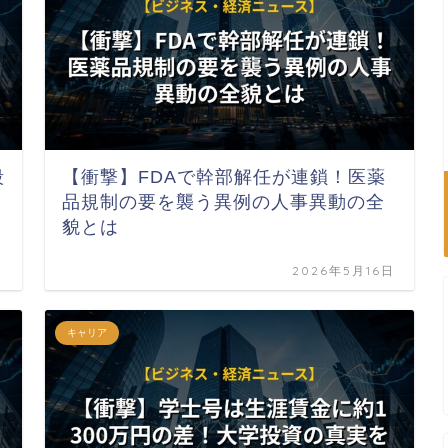
殺
【衝撃】FDAで幹部解任が連鎖！医薬
品規制の要を襲う異例の人事異動の全
貌とは
日
2026年5月16日
キャリア