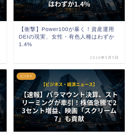
【衝撃】Power100が暴く！資産運用
DEIの現実、女性・有色人種はわずか
1.4%
日
2026年5月5日
ビジネス