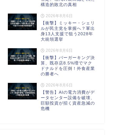
構造的敗北の真相
2026年8月6日
【衝撃】ミッキー・シェリ
ルが民主党を掌握へ？軍出
身13人支援で狙う2028年
大統領選挙
2026年8月6日
【衝撃】バーガーキング決
算、既存店8.5%増でマク
ドナルドを圧倒！外食産業
の勝者へ
2026年8月6日
【警告】AIの電力消費がデ
ータセンター設備を破壊、
巨額投資が招く資産急減の
危機