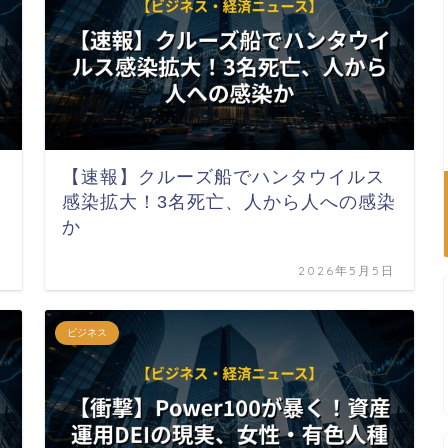
【速報】クルーズ船でハンタウイルス
感染拡大！3名死亡、人から人への感染
か
日
2026年5月5日
ビジネス