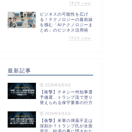
1929
view
ビジネスの可能性を広げ
5
る！テクノロジーの最前線
を掴む「AIテクノロジーま
とめ」のビジネス活用術
1920
view
最新記事
2026年8月6日
【衝撃】テネシー州知事選
予備選、トランプ流で塗り
替えられる保守要塞の行方
2026年8月6日
【衝撃】米軍の弾薬不足は
深刻か？トランプ氏が全面
否定、枯渇の裏に隠された