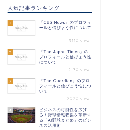
人気記事ランキング
『CBS News』のプロフィ
1
ールと信ぴょう性について
3110
view
『The Japan Times』の
2
プロフィールと信ぴょう性
について
2170
view
『The Guardian』のプロ
3
フィールと信ぴょう性につ
いて
2020
view
ビジネスの可能性を広げ
4
る！野球情報収集を革新す
る「AI野球まとめ」のビジ
ネス活用術